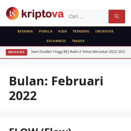
Langsung
ke
Cari
isi
untuk:
BERANDA
PEMULA
KOIN
TRENDING
INDIKATOR
EXCHANGES
TRADER
ham Dividen Tinggi BEJ Rutin 4 Tahun Beruntun 2022-2025
USD IDR 202
BREAKING
Bulan:
Februari
2022