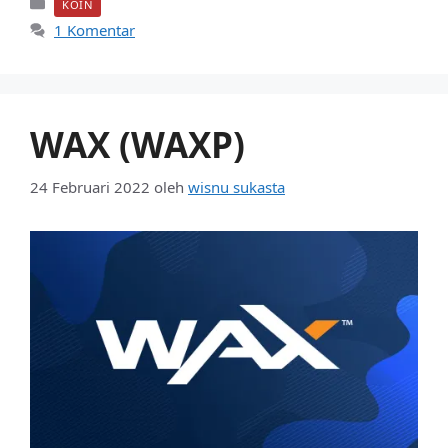
Kategori
KOIN
1 Komentar
WAX (WAXP)
24 Februari 2022
oleh
wisnu sukasta