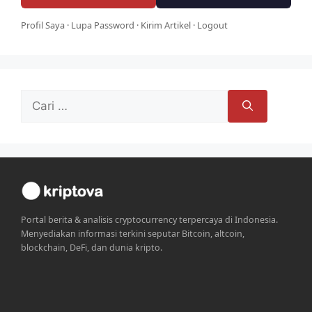
Profil Saya
·
Lupa Password
·
Kirim Artikel
·
Logout
Cari
untuk:
Portal berita & analisis cryptocurrency terpercaya di Indonesia.
Menyediakan informasi terkini seputar Bitcoin, altcoin,
blockchain, DeFi, dan dunia kripto.