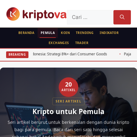
Langsung
ke
Cari
isi
untuk:
BERANDA
PEMULA
KOIN
TRENDING
INDIKATOR
EXCHANGES
TRADER
i Indonesia: Strategi 8%+ dari Consumer Goods
Pajak Kripto Indonesi
BREAKING
20
ARTIKEL
SERI ARTIKEL
Kripto untuk Pemula
Seri artikel berurut untuk berkenalan dengan dunia kripto
bagi para pemula. Baca dari seri satu hingga selesai
sebagai bekal Anda untuk menjelajahi dan mengambil