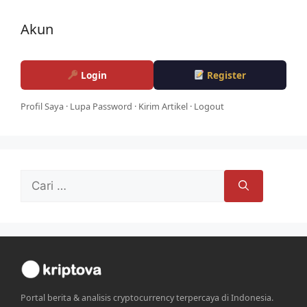
Akun
Login
Register
Profil Saya
·
Lupa Password
·
Kirim Artikel
·
Logout
Cari
untuk:
Portal berita & analisis cryptocurrency terpercaya di Indonesia.