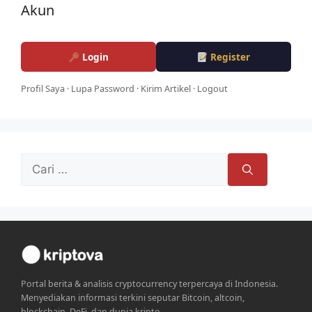
Akun
Login
Register
Profil Saya
·
Lupa Password
·
Kirim Artikel
·
Logout
Cari
untuk:
Portal berita & analisis cryptocurrency terpercaya di Indonesia.
Menyediakan informasi terkini seputar Bitcoin, altcoin,
blockchain, DeFi, dan dunia kripto.