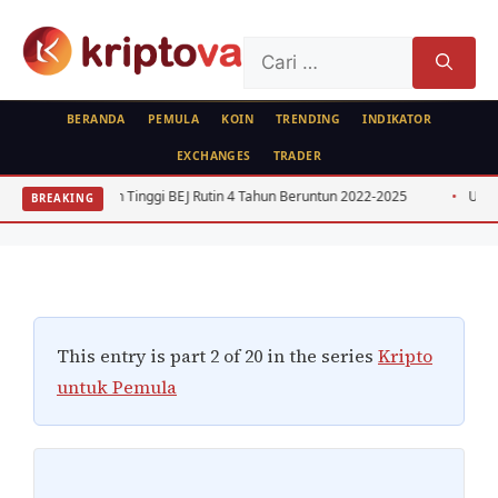
Langsung
ke
Cari
isi
untuk:
BERANDA
PEMULA
KOIN
TRENDING
INDIKATOR
EXCHANGES
TRADER
PEMULA
nggi BEJ Rutin 4 Tahun Beruntun 2022-2025
USD IDR 2026: Dampak Keb
BREAKING
Sejarah Kripto
Oleh
Kripto Master
4 Mei 2023
This entry is part 2 of 20 in the series
Kripto
untuk Pemula