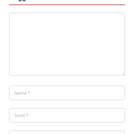
Komentar
Nama
Surel
Situs
web