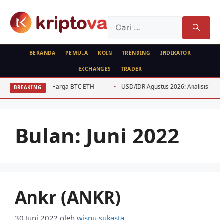
Langsung
ke
Cari
isi
untuk:
BERANDA
PEMULA
KOIN
TRENDING
INDIKATOR
EXCHANGES
TRADER
sih Harga BTC ETH
USD/IDR Agustus 2026: Analisis Teknis untuk Swing T
BREAKING
Bulan:
Juni 2022
Ankr (ANKR)
30 Juni 2022
oleh
wisnu sukasta