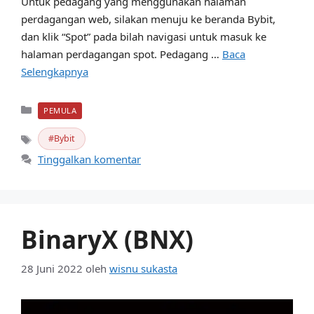
Untuk pedagang yang menggunakan halaman
perdagangan web, silakan menuju ke beranda Bybit,
dan klik “Spot” pada bilah navigasi untuk masuk ke
halaman perdagangan spot. Pedagang …
Baca
Selengkapnya
Kategori
PEMULA
Bybit
Tag
Tinggalkan komentar
BinaryX (BNX)
28 Juni 2022
oleh
wisnu sukasta