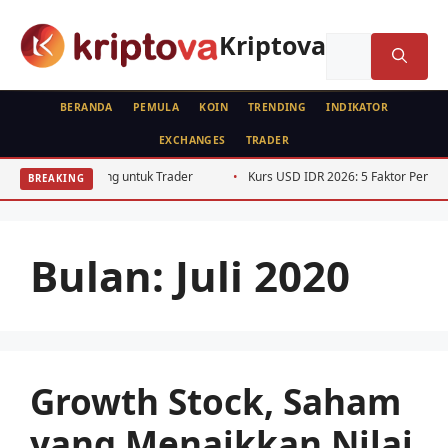
Langsung
ke
Kriptova
Cari
isi
untuk:
BERANDA
PEMULA
KOIN
TRENDING
INDIKATOR
EXCHANGES
TRADER
ing untuk Trader
Kurs USD IDR 2026: 5 Faktor Penggerak Pelemahan Ru
BREAKING
Bulan:
Juli 2020
Growth Stock, Saham
yang Menaikkan Nilai