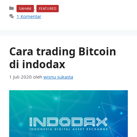
Kategori
,
SAHAM
FEATURED
1 Komentar
Cara trading Bitcoin
di indodax
1 Juli 2020
oleh
wisnu sukasta