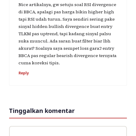
Nice artikalnya, gw setuju soal RSI divergence
di BBCA, apalagi pas harga bikin higher high
tapi RSI udah turun. Saya sendiri sering pake
sinyal hidden bullish divergence buat entry
TLKM pas uptrend, tapi kadang sinyal palsu
suka muncul. Ada saran buat filter biar lbh
akurat? Soalnya saya sempet loss gara2 entry
BBCA pas regular bearish divergence ternyata
cuma koreksi tipis.
Reply
Tinggalkan komentar
Komentar
Nama
Surel
Situs