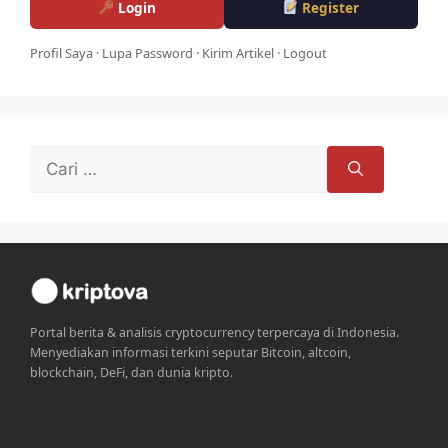
Login
Register
Profil Saya
·
Lupa Password
·
Kirim Artikel
·
Logout
Cari
untuk:
Portal berita & analisis cryptocurrency terpercaya di Indonesia.
Menyediakan informasi terkini seputar Bitcoin, altcoin,
blockchain, DeFi, dan dunia kripto.