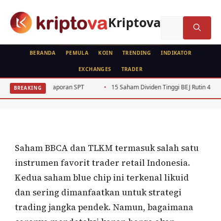
Langsung
ke
Kriptova
Cari
isi
untuk:
BERANDA
PEMULA
KOIN
TRENDING
INDIKATOR
EXCHANGES
TRADER
ANALISA TEKNIKAL
RSI Divergence Saham Indonesia:
poran SPT
15 Saham Dividen Tinggi BEJ Rutin 4 Tahun Beruntun 2022-2
BREAKING
Panduan Trading BBCA TLKM
Oleh
Kripto Master
22 Juni 2026
Saham BBCA dan TLKM termasuk salah satu
instrumen favorit trader retail Indonesia.
Kedua saham blue chip ini terkenal likuid
dan sering dimanfaatkan untuk strategi
trading jangka pendek. Namun, bagaimana