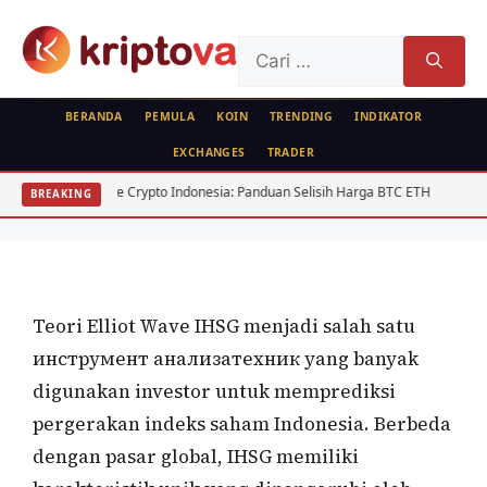
Langsung
ke
Cari
isi
untuk:
BERANDA
PEMULA
KOIN
TRENDING
INDIKATOR
EXCHANGES
TRADER
RUJUKAN
Elliot Wave IHSG: Panduan Lengkap
rase Crypto Indonesia: Panduan Selisih Harga BTC ETH
USD/IDR Agustus
BREAKING
Prediksi Arah Pasar 2026
Oleh
Kripto Master
21 Juni 2026
Teori Elliot Wave IHSG menjadi salah satu
инструмент анализатехник yang banyak
digunakan investor untuk memprediksi
pergerakan indeks saham Indonesia. Berbeda
dengan pasar global, IHSG memiliki