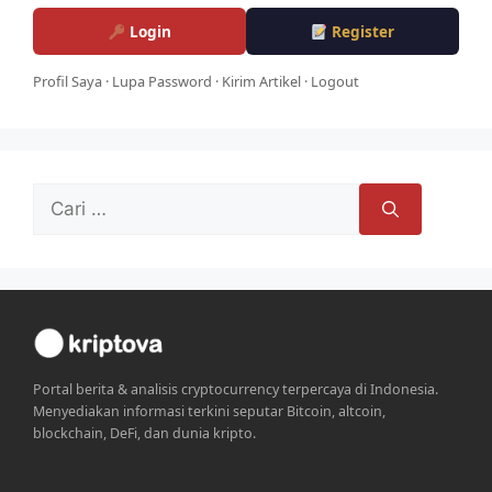
Login
Register
Profil Saya
·
Lupa Password
·
Kirim Artikel
·
Logout
Cari
untuk:
Portal berita & analisis cryptocurrency terpercaya di Indonesia.
Menyediakan informasi terkini seputar Bitcoin, altcoin,
blockchain, DeFi, dan dunia kripto.