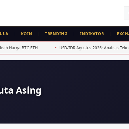
Ca
un
ULA
KOIN
TRENDING
INDIKATOR
EXCH
USD/IDR Agustus 2026: Analisis Teknis untuk Swing Trade
uta Asing