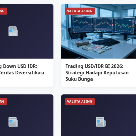
ING
VALUTA ASING
g Down USD IDR:
Trading USD/IDR BI 2026:
Cerdas Diversifikasi
Strategi Hadapi Keputusan
Suku Bunga
ING
VALUTA ASING