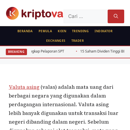
Langsung
ke
Cari
isi
untuk:
BERANDA
PEMULA
KOIN
TRENDING
INDIKATOR
EXCHANGES
TRADER
VALUTA ASING
FEATURED
Macam-Macam Valuta Asing Serta
nduan Lengkap Pelaporan SPT
15 Saham Dividen Tinggi BEJ Rutin 4 Tahu
BREAKING
Fungsinya
Oleh
Bela Citra
28 Juli 2020
Valuta asing
(valas) adalah mata uang dari
berbagai negara yang digunakan dalam
perdagangan internasional. Valuta asing
lebih banyak digunakan untuk transaksi luar
negeri dibanding dalam negeri. Sebelum