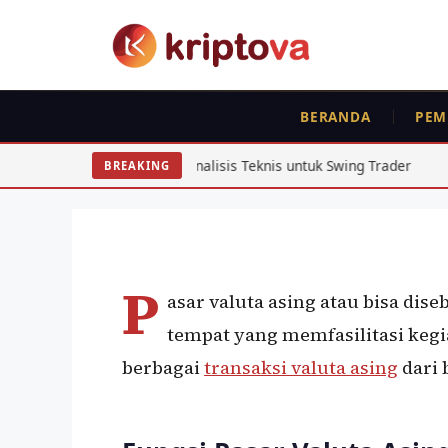
Langsung
ke
isi
BERANDA
PEM
VALUTA ASING
FEATURED
Pasar Valuta Asing
026: Analisis Teknis untuk Swing Trader
Analisis Arbitra
BREAKING
Oleh
Bela Citra
27 Juni 2020
P
asar valuta asing atau bisa dis
tempat yang memfasilitasi kegi
berbagai
transaksi valuta asing
dari 