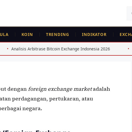
Ca
un
ULA
KOIN
TRENDING
INDIKATOR
EXCH
se Bitcoin Exchange Indonesia 2026
Saham Dividen Tinggi 
ebut dengan
foreign exchange market
adalah
atan perdagangan, pertukaran, atau
berbagai negara.