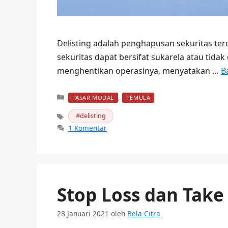
Delisting adalah penghapusan sekuritas ter
sekuritas dapat bersifat sukarela atau tida
menghentikan operasinya, menyatakan …
B
Kategori
,
PASAR MODAL
PEMULA
delisting
Tag
1 Komentar
Stop Loss dan Take 
28 Januari 2021
oleh
Bela Citra