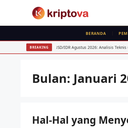
Langsung
ke
isi
BERANDA
PEM
SD/IDR Agustus 2026: Analisis Teknis untuk Swing Trader
BREAKING
Bulan:
Januari 
Hal-Hal yang Meny