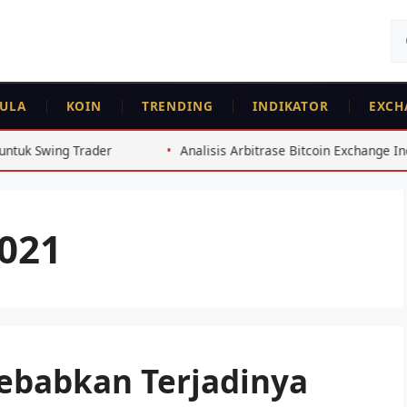
Ca
un
ULA
KOIN
TRENDING
INDIKATOR
EXCH
Analisis Arbitrase Bitcoin Exchange Indonesia 2026
Saham 
2021
ebabkan Terjadinya