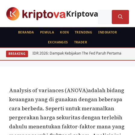
Langsung
ke
Kriptova
Cari
isi
untuk:
BERANDA
PEMULA
KOIN
TRENDING
INDIKATOR
EXCHANGES
TRADER
ANALISA TEKNIKAL
ANALISA FUNDAMENTAL
USD IDR 2026: Dampak Kebijakan The Fed Paruh Pertama
Regulasi K
BREAKING
Analysis Of Variances (ANOVA)
Oleh
wisnu sukasta
28 Januari 2021
Analysis of variances (ANOVA)adalah bidang
keuangan yang di gunakan dengan beberapa
cara berbeda. Seperti untuk meramalkan
pergerakan harga sekuritas dengan terlebih
dahulu menentukan faktor-faktor mana yang