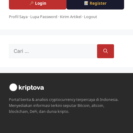
Login
Register
Profil Saya
·
Lupa Password
·
Kirim Artikel
·
Logout
Cari
untuk:
Portal berita & analisis cryptocurrency terpercaya di Indonesia.
Menyediakan informasi terkini seputar Bitcoin, altcoin,
blockchain, DeFi, dan dunia kripto.