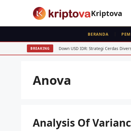
Langsung
ke
Kriptova
isi
BERANDA
PEM
Averaging Down USD IDR: Strategi Cerdas Diversifikasi A
BREAKING
Anova
Analysis Of Varian