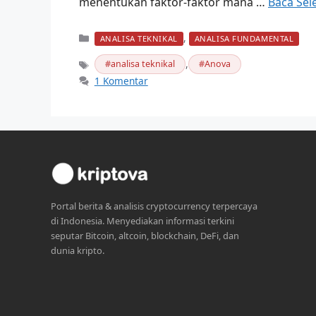
menentukan faktor-faktor mana …
Baca Se
Kategori
,
ANALISA TEKNIKAL
ANALISA FUNDAMENTAL
,
analisa teknikal
Anova
Tag
1 Komentar
Portal berita & analisis cryptocurrency terpercaya
di Indonesia. Menyediakan informasi terkini
seputar Bitcoin, altcoin, blockchain, DeFi, dan
dunia kripto.