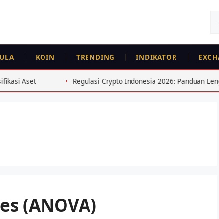
Ca
un
ULA
KOIN
TRENDING
INDIKATOR
EXCH
set
Regulasi Crypto Indonesia 2026: Panduan Lengkap Reg
ces (ANOVA)