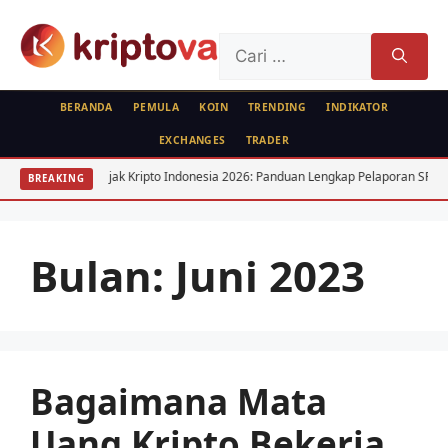
Langsung
ke
Cari
isi
untuk:
BERANDA
PEMULA
KOIN
TRENDING
INDIKATOR
EXCHANGES
TRADER
ds
Pajak Kripto Indonesia 2026: Panduan Lengkap Pelaporan SPT
BREAKING
Bulan:
Juni 2023
Bagaimana Mata
Uang Kripto Bekerja