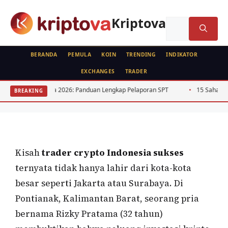
Langsung
ke
Kriptova
Cari
isi
untuk:
BERANDA
PEMULA
KOIN
TRENDING
INDIKATOR
EXCHANGES
TRADER
PROFILE
Trader Crypto Indonesia Sukses dari
ndonesia 2026: Panduan Lengkap Pelaporan SPT
15 Saham Dividen Tinggi
BREAKING
Pontianak: Raup Untung Altcoin Matot
Oleh
Kripto Master
30 Mei 2026
Kisah
trader crypto Indonesia sukses
ternyata tidak hanya lahir dari kota-kota
besar seperti Jakarta atau Surabaya. Di
Pontianak, Kalimantan Barat, seorang pria
bernama Rizky Pratama (32 tahun)