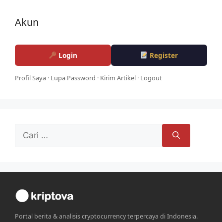
Akun
Login
Register
Profil Saya
·
Lupa Password
·
Kirim Artikel
·
Logout
Cari
untuk:
Portal berita & analisis cryptocurrency terpercaya di Indonesia.