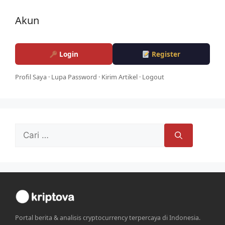
Akun
Login
Register
Profil Saya
·
Lupa Password
·
Kirim Artikel
·
Logout
Cari
untuk:
Portal berita & analisis cryptocurrency terpercaya di Indonesia.