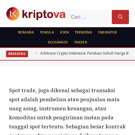
Langsung
ke
Cari
isi
untuk:
BERANDA
PEMULA
KOIN
TRENDING
INDIKATOR
EXCHANGES
TRADER
FOREX
tal
Arbitrase Crypto Indonesia: Panduan Selisih Harga BTC ETH
BREAKING
Definisi Spot Trade
Oleh
wisnu sukasta
27 Januari 2021
Spot trade, juga dikenal sebagai transaksi
spot adalah pembelian atau penjualan mata
uang asing, instrumen keuangan, atau
komoditas untuk pengiriman instan pada
tanggal spot tertentu. Sebagian besar kontrak