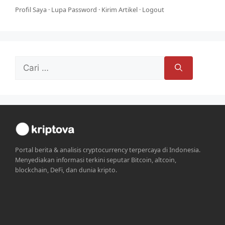
Profil Saya
·
Lupa Password
·
Kirim Artikel
·
Logout
Cari
untuk:
Portal berita & analisis cryptocurrency terpercaya di Indonesia.
Menyediakan informasi terkini seputar Bitcoin, altcoin,
blockchain, DeFi, dan dunia kripto.