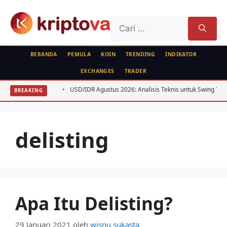
Langsung
ke
Cari
isi
untuk:
BERANDA
PEMULA
KOIN
TRENDING
INDIKATOR
EXCHANGES
TRADER
a BTC ETH
USD/IDR Agustus 2026: Analisis Teknis untuk Swing Trader
BREAKING
delisting
Apa Itu Delisting?
29 Januari 2021
oleh
wisnu sukasta