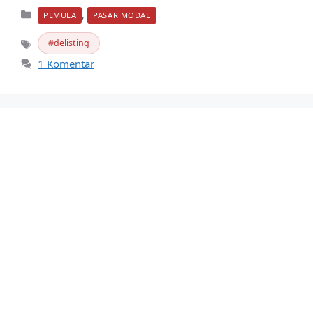
Kategori
,
PEMULA
PASAR MODAL
delisting
Tag
1 Komentar