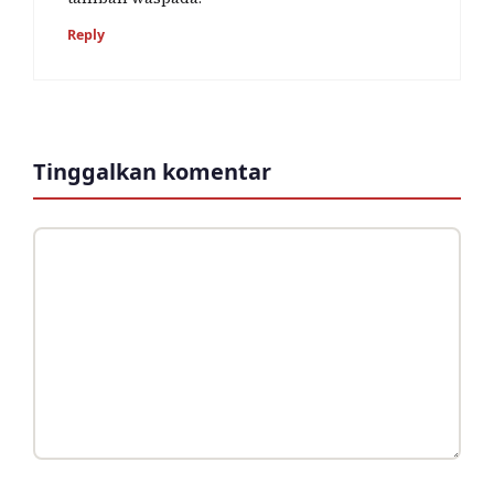
Reply
Tinggalkan komentar
Komentar
Nama
Surel
Situs
web