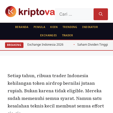
Langsung
ke
Cari
isi
untuk:
BERANDA
PEMULA
KOIN
TRENDING
INDIKATOR
EXCHANGES
TRADER
AIRDROP
7 Kesalahan Fatal Klaim Airdrop yang
Bitcoin Exchange Indonesia 2026
Saham Dividen Tinggi Indonesia: Stra
BREAKING
Bikin Gagal Dapat Token
Oleh
Kripto Master
24 Juni 2026
Setiap tahun, ribuan trader Indonesia
kehilangan token airdrop bernilai jutaan
rupiah. Bukan karena tidak eligible. Mereka
sudah memenuhi semua syarat. Namun satu
kesalahan teknis kecil membuat semua effort