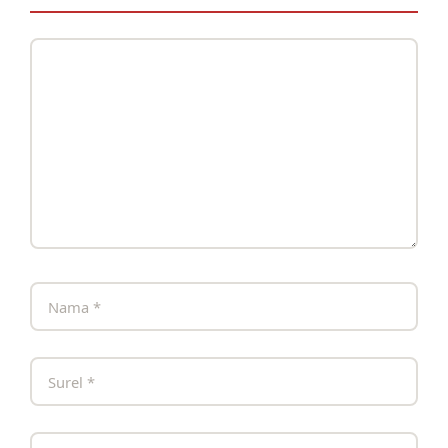
Komentar
Nama
Surel
Situs
web