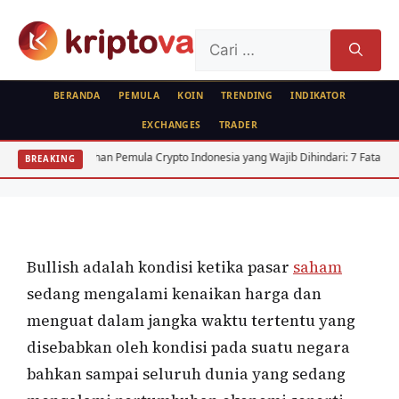
Langsung
ke
Cari
isi
untuk:
BERANDA
PEMULA
KOIN
TRENDING
INDIKATOR
EXCHANGES
TRADER
SAHAM
FEATURED
PASAR MODAL
Kesalahan Pemula Crypto Indonesia yang Wajib Dihindari: 7 Fatal
Arbit
BREAKING
Istilah Bullish dan Bearish
Oleh
Bela Citra
20 Juli 2020
Bullish adalah kondisi ketika pasar
saham
sedang mengalami kenaikan harga dan
menguat dalam jangka waktu tertentu yang
disebabkan oleh kondisi pada suatu negara
bahkan sampai seluruh dunia yang sedang