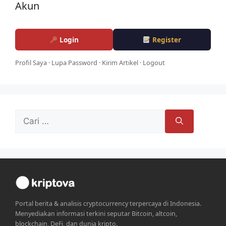
Akun
Login
Register
Profil Saya
·
Lupa Password
·
Kirim Artikel
·
Logout
Cari
untuk:
Portal berita & analisis cryptocurrency terpercaya di Indonesia.
Menyediakan informasi terkini seputar Bitcoin, altcoin,
blockchain, DeFi, dan dunia kripto.