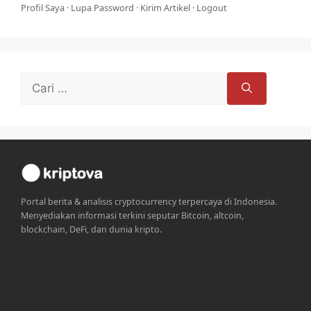
Profil Saya
·
Lupa Password
·
Kirim Artikel
·
Logout
Cari
untuk:
Portal berita & analisis cryptocurrency terpercaya di Indonesia.
Menyediakan informasi terkini seputar Bitcoin, altcoin,
blockchain, DeFi, dan dunia kripto.