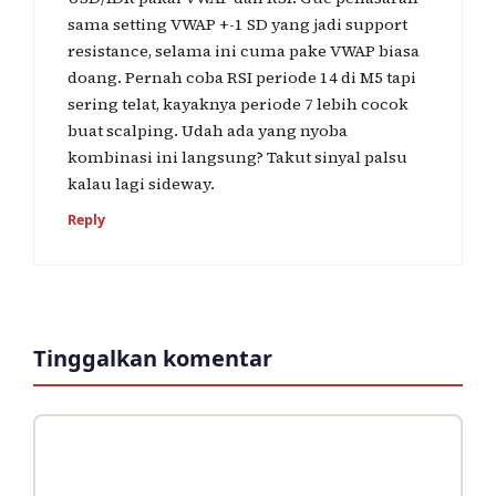
sama setting VWAP +-1 SD yang jadi support
resistance, selama ini cuma pake VWAP biasa
doang. Pernah coba RSI periode 14 di M5 tapi
sering telat, kayaknya periode 7 lebih cocok
buat scalping. Udah ada yang nyoba
kombinasi ini langsung? Takut sinyal palsu
kalau lagi sideway.
Reply
Tinggalkan komentar
Komentar
Nama
Surel
Situs
web