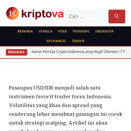
Langsung
ke
Cari
isi
untuk:
BERANDA
PEMULA
KOIN
TRENDING
INDIKATOR
EXCHANGES
TRADER
ANALISA TEKNIKAL
Strategi Scalping USD IDR dengan VWAP
Kesalahan Pemula Crypto Indonesia yang Wajib Dihindari: 7 Fatal
Arbitr
BREAKING
dan RSI
Oleh
Kripto Master
21 Juni 2026
Pasangan USD/IDR menjadi salah satu
instrumen favorit trader forex Indonesia.
Volatilitas yang khas dan spread yang
cenderung lebar membuat pasangan ini cocok
untuk strategi scalping. Artikel ini akan