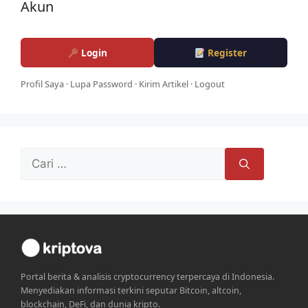
Akun
Login
Register
Profil Saya
·
Lupa Password
·
Kirim Artikel
·
Logout
Cari
untuk:
Portal berita & analisis cryptocurrency terpercaya di Indonesia.
Menyediakan informasi terkini seputar Bitcoin, altcoin,
blockchain, DeFi, dan dunia kripto.