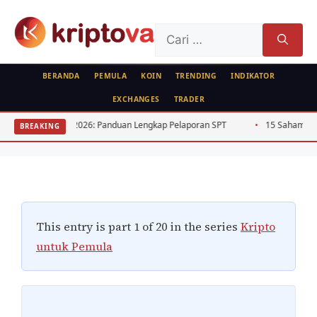
Langsung
ke
Cari
isi
untuk:
BERANDA
PEMULA
KOIN
TRENDING
INDIKATOR
EXCHANGES
TRADER
KRIPTO
PEMULA
26: Panduan Lengkap Pelaporan SPT
15 Saham Dividen Tinggi BEJ Rutin
BREAKING
Kripto Untuk Pemula
Oleh
Kripto Master
4 Mei 2023
This entry is part 1 of 20 in the series
Kripto
untuk Pemula