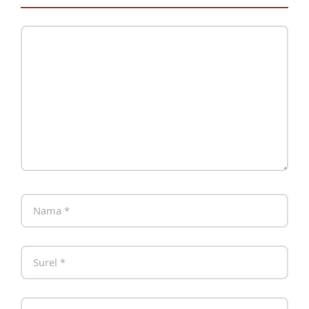
Komentar
Nama
Surel
Situs
web