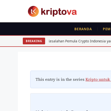
Langsung
ke
isi
PEMULA
BERANDA
PEM
7 Kesalahan Fatal I
Indonesia
Kesalahan Pemula Crypto Indonesia yang Wajib Dihindari: 7 
BREAKING
Oleh
Kripto Master
9 Juni 2026
This entry is in the series
Kripto untuk