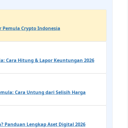
or Pemula Crypto Indonesia
a: Cara Hitung & Lapor Keuntungan 2026
mula: Cara Untung dari Selisih Harga
? Panduan Lengkap Aset Digital 2026