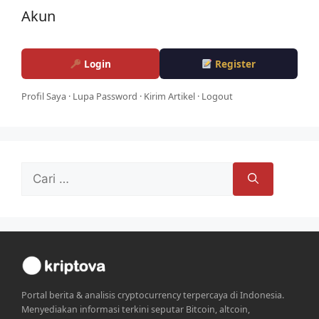
Akun
Login
Register
Profil Saya
·
Lupa Password
·
Kirim Artikel
·
Logout
Cari
untuk:
Portal berita & analisis cryptocurrency terpercaya di Indonesia.
Menyediakan informasi terkini seputar Bitcoin, altcoin,