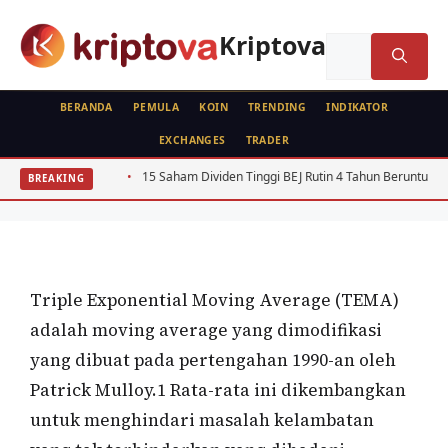
Langsung
ke
Kriptova
Cari
isi
untuk:
BERANDA
PEMULA
KOIN
TRENDING
INDIKATOR
EXCHANGES
TRADER
ISTILAH
Triple Exponential Moving Average
an SPT
15 Saham Dividen Tinggi BEJ Rutin 4 Tahun Beruntun 2022-2025
BREAKING
(TEMA)
Oleh
wisnu sukasta
15 Februari 2022
Triple Exponential Moving Average (TEMA)
adalah moving average yang dimodifikasi
yang dibuat pada pertengahan 1990-an oleh
Patrick Mulloy.1 Rata-rata ini dikembangkan
untuk menghindari masalah kelambatan