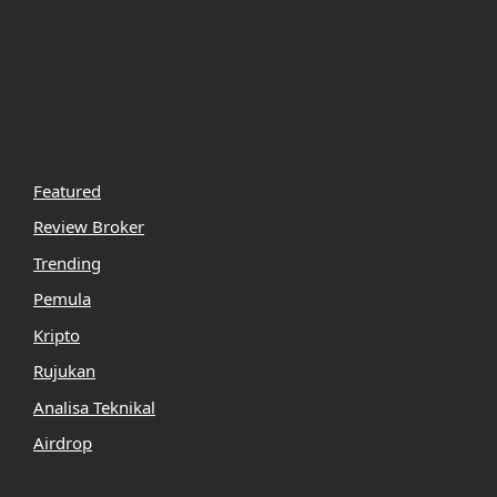
Featured
Review Broker
Trending
Pemula
Kripto
Rujukan
Analisa Teknikal
Airdrop