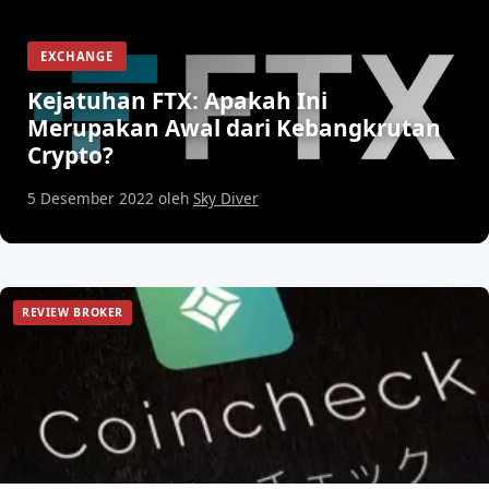
EXCHANGE
Kejatuhan FTX: Apakah Ini
Merupakan Awal dari Kebangkrutan
Crypto?
5 Desember 2022
oleh
Sky Diver
REVIEW BROKER