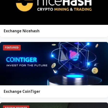
Exchange Nicehash
FEATURED
Exchange CoinTiger
REVIEW BROKER