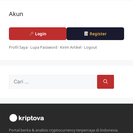
Akun
Login
Register
Profil Saya
·
Lupa Password
·
Kirim Artikel
·
Logout
Cari
untuk:
Portal berita & analisis cryptocurrency terpercaya di Indonesia.