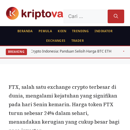
Langsung
ke
Cari
isi
untuk:
BERANDA
PEMULA
KOIN
TRENDING
INDIKATOR
EXCHANGES
TRADER
FEATURED
EXCHANGE
Kejatuhan FTX: Apakah Ini Merupakan
trase Crypto Indonesia: Panduan Selisih Harga BTC ETH
USD/IDR Agustu
BREAKING
Awal dari Kebangkrutan Crypto?
Oleh
Sky Diver
5 Desember 2022
FTX, salah satu exchange crypto terbesar di
dunia, mengalami kejatuhan yang signifikan
pada hari Senin kemarin. Harga token FTX
turun sebesar 24% dalam sehari,
menandakan kerugian yang cukup besar bagi