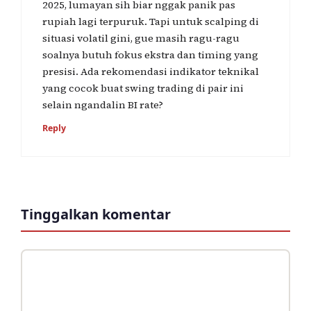
2025, lumayan sih biar nggak panik pas
rupiah lagi terpuruk. Tapi untuk scalping di
situasi volatil gini, gue masih ragu-ragu
soalnya butuh fokus ekstra dan timing yang
presisi. Ada rekomendasi indikator teknikal
yang cocok buat swing trading di pair ini
selain ngandalin BI rate?
Reply
Tinggalkan komentar
Komentar
Nama
Surel
Situs
web