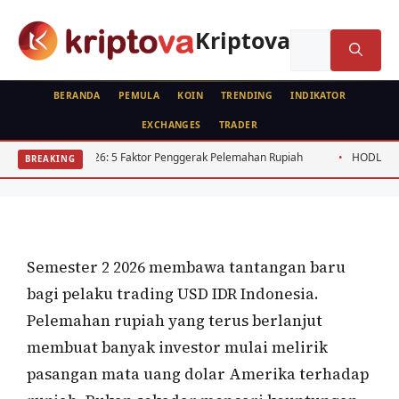
Langsung
ke
Kriptova
Cari
isi
untuk:
BERANDA
PEMULA
KOIN
TRENDING
INDIKATOR
EXCHANGES
TRADER
FOREX
Trading USD IDR Indonesia: Panduan
026: 5 Faktor Penggerak Pelemahan Rupiah
HODL vs Holding Crypto: 
BREAKING
Lindungi Rupiah Semester 2 2026
Oleh
Kripto Master
5 Juli 2026
Semester 2 2026 membawa tantangan baru
bagi pelaku trading USD IDR Indonesia.
Pelemahan rupiah yang terus berlanjut
membuat banyak investor mulai melirik
pasangan mata uang dolar Amerika terhadap