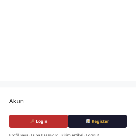
Akun
Login
Register
Profil Saya
·
Lupa Password
·
Kirim Artikel
·
Logout