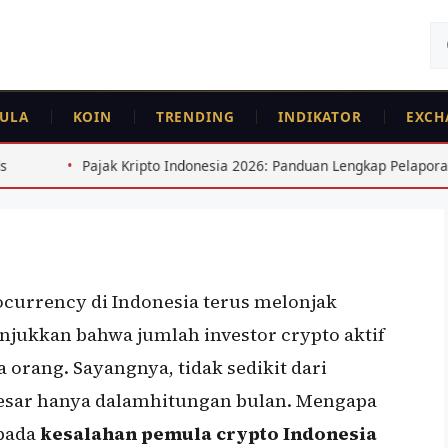
Ca
un
ULA
KOIN
TRENDING
INDIKATOR
EXCH
emula Crypto Indonesia
indari
ripto Indonesia 2026: Panduan Lengkap Pelaporan SPT
15 
tocurrency di Indonesia terus melonjak
jukkan bahwa jumlah investor crypto aktif
 orang. Sayangnya, tidak sedikit dari
esar hanya dalamhitungan bulan. Mengapa
 pada
kesalahan pemula crypto Indonesia