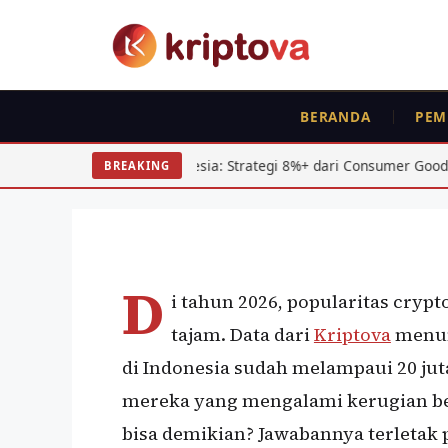
Langsung
ke
isi
PEMULA
BERANDA
PEM
5 Kesalahan Fatal P
2026 yang Harus Dih
gi Indonesia: Strategi 8%+ dari Consumer Goods
Pajak K
BREAKING
Oleh
Kripto Master
5 Juli 2026
D
i tahun 2026, popularitas cryp
tajam. Data dari
Kriptova
menun
di Indonesia sudah melampaui 20 juta
mereka yang mengalami kerugian b
bisa demikian? Jawabannya terletak