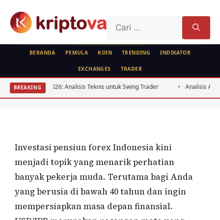
Langsung
ke
Cari
isi
untuk:
BERANDA
PEMULA
KOIN
TRENDING
INDIKATOR
EXCHANGES
TRADER
FOREX
Investasi Pensiun Forex Indonesia:
2026: Analisis Teknis untuk Swing Trader
Analisis Arbitrase Bitcoin E
BREAKING
Strategi USD/IDR Usia <40
Oleh
Kripto Master
3 Juli 2026
Investasi pensiun forex Indonesia kini
menjadi topik yang menarik perhatian
banyak pekerja muda. Terutama bagi Anda
yang berusia di bawah 40 tahun dan ingin
mempersiapkan masa depan finansial.