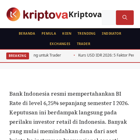
Langsung
ke
Kriptova
Cari
isi
untuk:
BERANDA
PEMULA
KOIN
TRENDING
INDIKATOR
EXCHANGES
TRADER
ANALISA FUNDAMENTAL
BI Rate Kripto Indonesia: Dampak Suku
g untuk Trader
Kurs USD IDR 2026: 5 Faktor Penggerak Pelemahan Rup
BREAKING
Bunga Tinggi pada Portofolio 2026
Oleh
Kripto Master
4 Juli 2026
Bank Indonesia resmi mempertahankan BI
Rate di level 6,25% sepanjang semester I 2026.
Keputusan ini berdampak langsung pada
perilaku investor retail di Indonesia. Banyak
yang mulai memindahkan dana dari aset