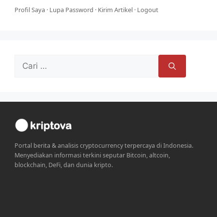
Profil Saya
·
Lupa Password
·
Kirim Artikel
·
Logout
Cari
untuk:
Portal berita & analisis cryptocurrency terpercaya di Indonesia.
Menyediakan informasi terkini seputar Bitcoin, altcoin,
blockchain, DeFi, dan dunia kripto.