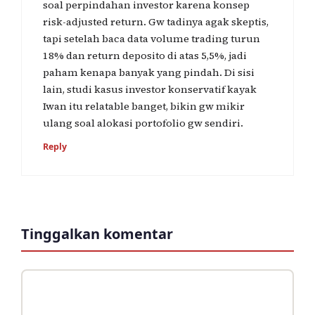
soal perpindahan investor karena konsep
risk-adjusted return. Gw tadinya agak skeptis,
tapi setelah baca data volume trading turun
18% dan return deposito di atas 5,5%, jadi
paham kenapa banyak yang pindah. Di sisi
lain, studi kasus investor konservatif kayak
Iwan itu relatable banget, bikin gw mikir
ulang soal alokasi portofolio gw sendiri.
Reply
Tinggalkan komentar
Komentar
Nama
Surel
Situs
web