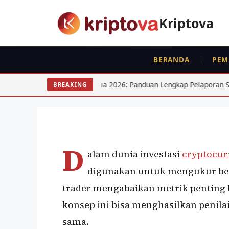
Langsung
ke
Kriptova
isi
ISTILAH
BERANDA
PEM
Market Cap Crypto vs
Apa Bedanya?
to Indonesia 2026: Panduan Lengkap Pelaporan SPT
15 Sah
BREAKING
Oleh
Kripto Master
4 Juli 2026
D
alam dunia investasi
cryptocur
digunakan untuk mengukur bes
trader mengabaikan metrik penting la
konsep ini bisa menghasilkan penila
sama.