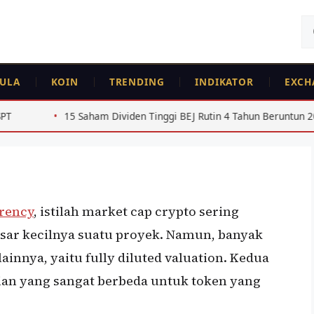
Ca
un
ULA
KOIN
TRENDING
INDIKATOR
EXCH
 Fully Diluted Valuation:
am Dividen Tinggi BEJ Rutin 4 Tahun Beruntun 2022-2025
rency
, istilah market cap crypto sering
ar kecilnya suatu proyek. Namun, banyak
innya, yaitu fully diluted valuation. Kedua
ian yang sangat berbeda untuk token yang