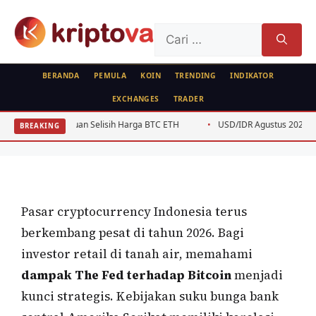
Langsung
ke
Cari
isi
untuk:
BERANDA
PEMULA
KOIN
TRENDING
INDIKATOR
EXCHANGES
TRADER
ANALISA FUNDAMENTAL
Dampak The Fed Terhadap Bitcoin:
 Panduan Selisih Harga BTC ETH
USD/IDR Agustus 2026: Analisis Teknis 
BREAKING
Panduan Investor Indonesia 2026
Oleh
Kripto Master
1 Juli 2026
Pasar cryptocurrency Indonesia terus
berkembang pesat di tahun 2026. Bagi
investor retail di tanah air, memahami
dampak The Fed terhadap Bitcoin
menjadi
kunci strategis. Kebijakan suku bunga bank