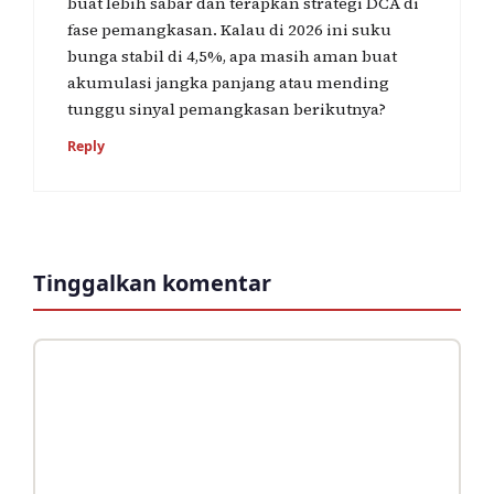
buat lebih sabar dan terapkan strategi DCA di
fase pemangkasan. Kalau di 2026 ini suku
bunga stabil di 4,5%, apa masih aman buat
akumulasi jangka panjang atau mending
tunggu sinyal pemangkasan berikutnya?
Reply
Tinggalkan komentar
Komentar
Nama
Surel
Situs
web