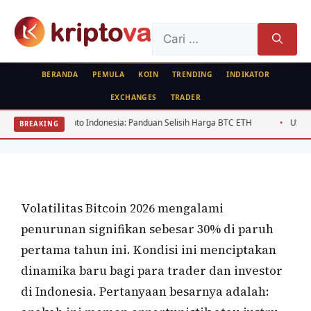
Langsung
ke
Cari
isi
untuk:
BERANDA
PEMULA
KOIN
TRENDING
INDIKATOR
EXCHANGES
TRADER
TRENDING
Volatilitas Bitcoin 2026: Turun 30%,
rypto Indonesia: Panduan Selisih Harga BTC ETH
USD/IDR Agustus 2026: 
BREAKING
Opportunitas atau Warning?
Oleh
Kripto Master
3 Juli 2026
Volatilitas Bitcoin 2026 mengalami
penurunan signifikan sebesar 30% di paruh
pertama tahun ini. Kondisi ini menciptakan
dinamika baru bagi para trader dan investor
di Indonesia. Pertanyaan besarnya adalah: