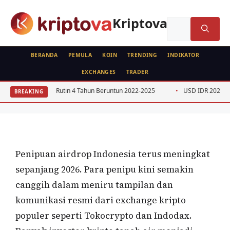
Langsung
ke
Kriptova
Cari
isi
untuk:
BERANDA
PEMULA
KOIN
TRENDING
INDIKATOR
EXCHANGES
TRADER
AIRDROP
Waspada Penipuan Airdrop Palsu
EJ Rutin 4 Tahun Beruntun 2022-2025
USD IDR 2026: Dampak Kebijaka
BREAKING
Tokocrypto dan Indodax 2026
Oleh
Kripto Master
30 Juni 2026
Penipuan airdrop Indonesia terus meningkat
sepanjang 2026. Para penipu kini semakin
canggih dalam meniru tampilan dan
komunikasi resmi dari exchange kripto
populer seperti Tokocrypto dan Indodax.