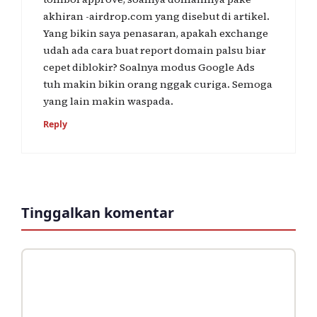
akhiran -airdrop.com yang disebut di artikel.
Yang bikin saya penasaran, apakah exchange
udah ada cara buat report domain palsu biar
cepet diblokir? Soalnya modus Google Ads
tuh makin bikin orang nggak curiga. Semoga
yang lain makin waspada.
Reply
Tinggalkan komentar
Komentar
Nama
Surel
Situs
web