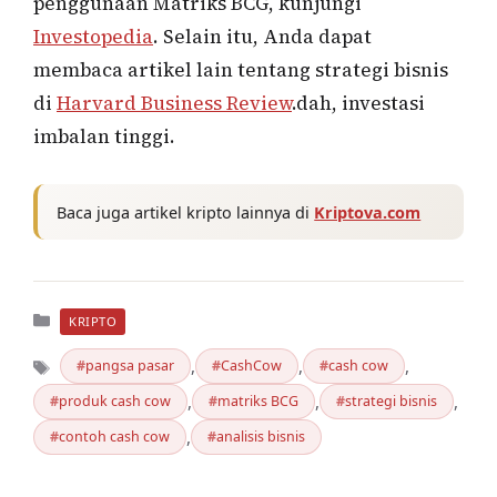
penggunaan Matriks BCG, kunjungi
Investopedia
. Selain itu, Anda dapat
membaca artikel lain tentang strategi bisnis
di
Harvard Business Review
.dah, investasi
imbalan tinggi.
Baca juga artikel kripto lainnya di
Kriptova.com
Kategori
KRIPTO
,
,
,
pangsa pasar
CashCow
cash cow
,
,
,
produk cash cow
matriks BCG
strategi bisnis
Tag
,
contoh cash cow
analisis bisnis