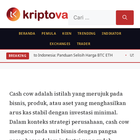
Langsung
ke
Cari
isi
untuk:
BERANDA
PEMULA
KOIN
TRENDING
INDIKATOR
EXCHANGES
TRADER
KRIPTO
 Crypto Indonesia: Panduan Selisih Harga BTC ETH
USD/IDR Agustus 2026
BREAKING
Apa Itu Cash Cow?
Oleh
wisnu sukasta
18 Desember 2020
Cash cow adalah istilah yang merujuk pada
bisnis, produk, atau aset yang menghasilkan
arus kas stabil dengan investasi minimal.
Dalam konteks strategi perusahaan, cash cow
mengacu pada unit bisnis dengan pangsa