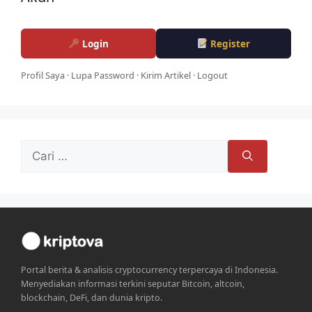
Login
Register
Profil Saya
·
Lupa Password
·
Kirim Artikel
·
Logout
Cari
untuk:
Portal berita & analisis cryptocurrency terpercaya di Indonesia.
Menyediakan informasi terkini seputar Bitcoin, altcoin,
blockchain, DeFi, dan dunia kripto.