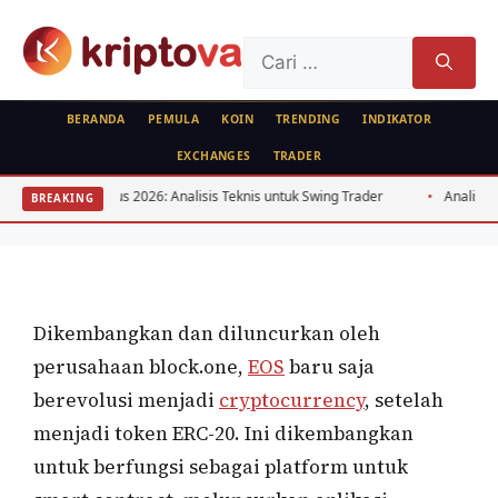
Langsung
ke
Cari
isi
untuk:
BERANDA
PEMULA
KOIN
TRENDING
INDIKATOR
EXCHANGES
TRADER
KOIN
Agustus 2026: Analisis Teknis untuk Swing Trader
Analisis Arbitrase B
BREAKING
EOS
Oleh
wisnu sukasta
4 Mei 2020
Dikembangkan dan diluncurkan oleh
perusahaan block.one,
EOS
baru saja
berevolusi menjadi
cryptocurrency
, setelah
menjadi token ERC-20. Ini dikembangkan
untuk berfungsi sebagai platform untuk