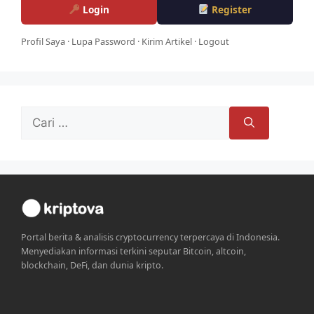
Login
Register
Profil Saya
·
Lupa Password
·
Kirim Artikel
·
Logout
Cari
untuk:
Portal berita & analisis cryptocurrency terpercaya di Indonesia.
Menyediakan informasi terkini seputar Bitcoin, altcoin,
blockchain, DeFi, dan dunia kripto.