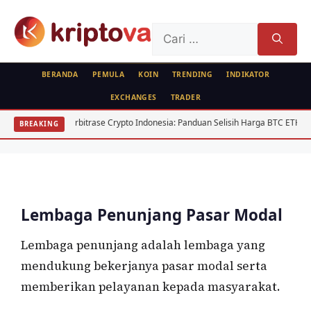
Langsung
ke
Cari
isi
untuk:
BERANDA
PEMULA
KOIN
TRENDING
INDIKATOR
EXCHANGES
TRADER
FEATURED
PASAR MODAL
Lembaga Penunjang dan Pelaku Pasar
Arbitrase Crypto Indonesia: Panduan Selisih Harga BTC ETH
USD/
BREAKING
Modal
Oleh
Bela Citra
8 Mei 2020
Lembaga Penunjang Pasar Modal
Lembaga penunjang adalah lembaga yang
mendukung bekerjanya pasar modal serta
memberikan pelayanan kepada masyarakat.