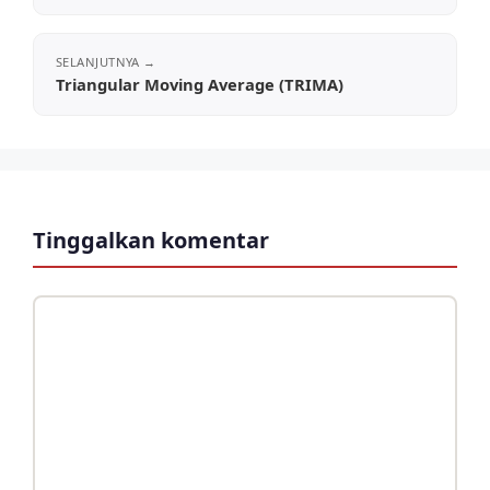
Triangular Moving Average (TRIMA)
Tinggalkan komentar
Komentar
Nama
Surel
Situs
web