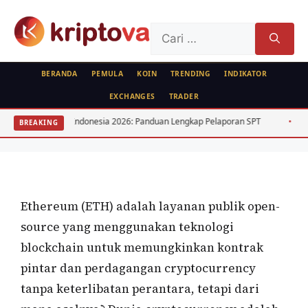
Langsung
ke
Cari
isi
untuk:
BERANDA
PEMULA
KOIN
TRENDING
INDIKATOR
EXCHANGES
TRADER
FEATURED
ipto Indonesia 2026: Panduan Lengkap Pelaporan SPT
15 Saham Dividen
BREAKING
Sejarah Ethereum (ETH)
Oleh
wisnu sukasta
8 Juli 2022
Ethereum (ETH) adalah layanan publik open-
source yang menggunakan teknologi
blockchain untuk memungkinkan kontrak
pintar dan perdagangan cryptocurrency
tanpa keterlibatan perantara, tetapi dari