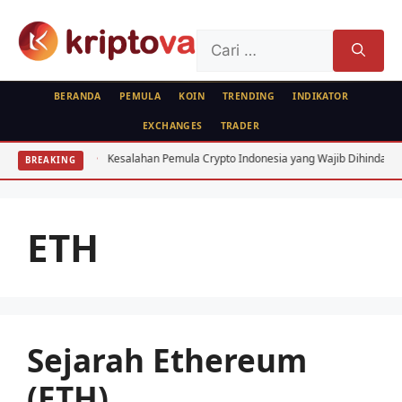
Langsung
ke
Cari
isi
untuk:
BERANDA
PEMULA
KOIN
TRENDING
INDIKATOR
EXCHANGES
TRADER
donesia
Kesalahan Pemula Crypto Indonesia yang Wajib Dihindari: 7 Fat
BREAKING
ETH
Sejarah Ethereum
(ETH)