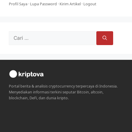
Profil Saya
·
Lupa Password
·
Kirim Artikel
·
Logout
Cari
untuk:
Portal berita & analisis cryptocurrency terpercaya di Indonesia.
Menyediakan informasi terkini seputar Bitcoin, altcoin,
blockchain, DeFi, dan dunia kripto.