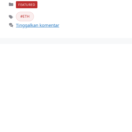
Kategori
FEATURED
ETH
Tag
Tinggalkan komentar