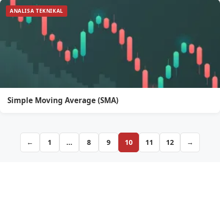
ANALISA TEKNIKAL
Simple Moving Average (SMA)
←
1
…
8
9
10
11
12
→