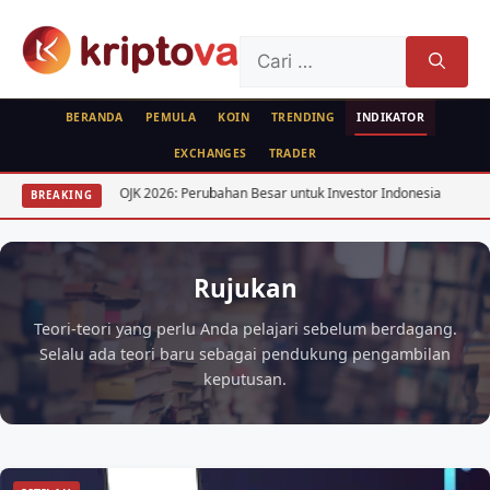
Langsung
ke
Cari
isi
untuk:
BERANDA
PEMULA
KOIN
TRENDING
INDIKATOR
EXCHANGES
TRADER
ipto OJK 2026: Perubahan Besar untuk Investor Indonesia
Kesalahan Pem
BREAKING
Rujukan
Teori-teori yang perlu Anda pelajari sebelum berdagang.
Selalu ada teori baru sebagai pendukung pengambilan
keputusan.