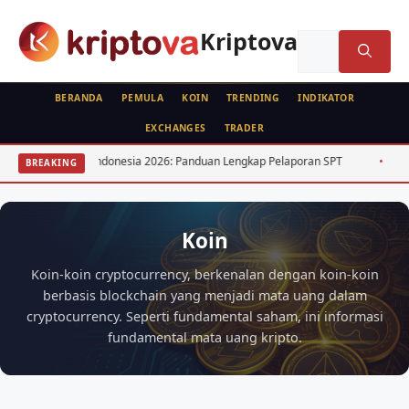
Langsung
ke
Kriptova
Cari
isi
untuk:
BERANDA
PEMULA
KOIN
TRENDING
INDIKATOR
EXCHANGES
TRADER
 Kripto Indonesia 2026: Panduan Lengkap Pelaporan SPT
15 Saham Divi
BREAKING
Koin
Koin-koin cryptocurrency, berkenalan dengan koin-koin
berbasis blockchain yang menjadi mata uang dalam
cryptocurrency. Seperti fundamental saham, ini informasi
fundamental mata uang kripto.