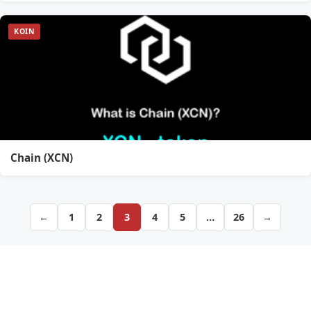
KOIN
Chain (XCN)
←
1
2
3
4
5
…
26
→