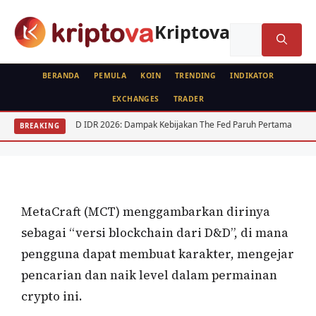
Langsung
ke
Kriptova
Cari
isi
untuk:
BERANDA
PEMULA
KOIN
TRENDING
INDIKATOR
EXCHANGES
TRADER
KOIN
USD IDR 2026: Dampak Kebijakan The Fed Paruh Pertama
Regul
BREAKING
Metacraft (MCT)
Oleh
wisnu sukasta
14 Agustus 2022
MetaCraft (MCT) menggambarkan dirinya
sebagai “versi blockchain dari D&D”, di mana
pengguna dapat membuat karakter, mengejar
pencarian dan naik level dalam permainan
crypto ini.