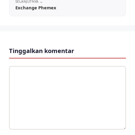
Exchange Phemex
Tinggalkan komentar
Komentar
Nama
Surel
Situs
web