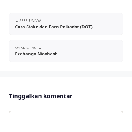
Cara Stake dan Earn Polkadot (DOT)
Exchange Nicehash
Tinggalkan komentar
Komentar
Nama
Surel
Situs
web