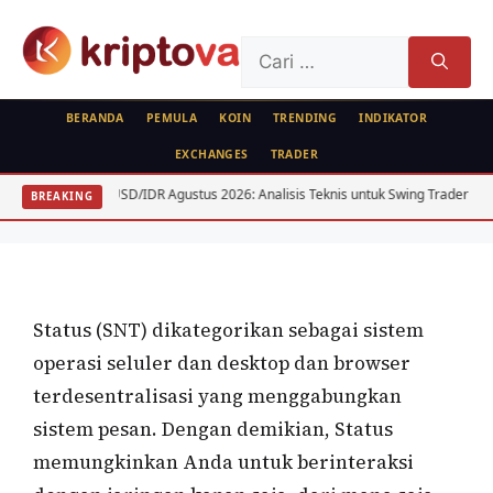
Langsung
ke
Cari
isi
untuk:
BERANDA
PEMULA
KOIN
TRENDING
INDIKATOR
EXCHANGES
TRADER
KOIN
USD/IDR Agustus 2026: Analisis Teknis untuk Swing Trader
An
BREAKING
Status (SNT)
Oleh
wisnu sukasta
6 Agustus 2022
Status (SNT) dikategorikan sebagai sistem
operasi seluler dan desktop dan browser
terdesentralisasi yang menggabungkan
sistem pesan. Dengan demikian, Status
memungkinkan Anda untuk berinteraksi