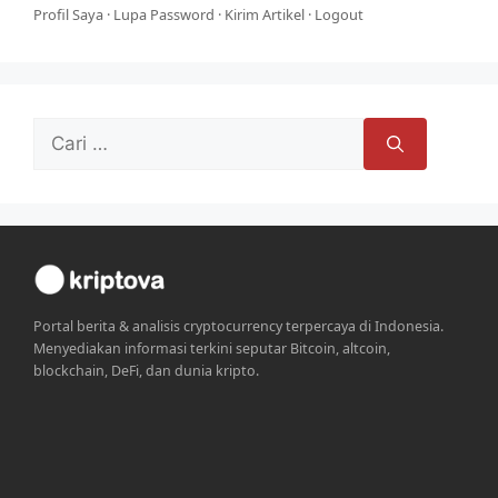
Profil Saya
·
Lupa Password
·
Kirim Artikel
·
Logout
Cari
untuk:
Portal berita & analisis cryptocurrency terpercaya di Indonesia.
Menyediakan informasi terkini seputar Bitcoin, altcoin,
blockchain, DeFi, dan dunia kripto.