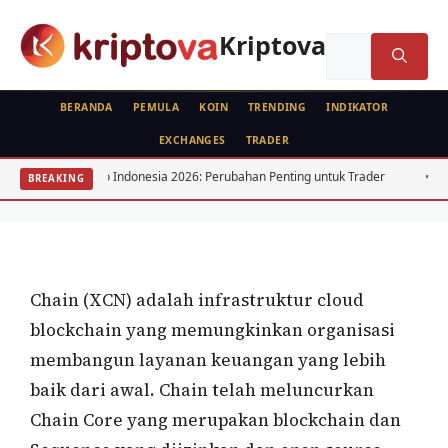
Langsung
ke
Kriptova
Cari
isi
untuk:
BERANDA
PEMULA
KOIN
TRENDING
INDIKATOR
EXCHANGES
TRADER
KOIN
i Kripto Indonesia 2026: Perubahan Penting untuk Trader
Kurs USD IDR 
BREAKING
Chain (XCN)
Oleh
wisnu sukasta
4 Agustus 2022
Chain (XCN) adalah infrastruktur cloud
blockchain yang memungkinkan organisasi
membangun layanan keuangan yang lebih
baik dari awal. Chain telah meluncurkan
Chain Core yang merupakan blockchain dan