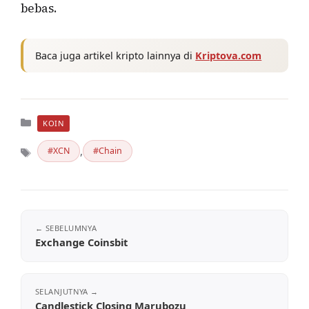
bebas.
Baca juga artikel kripto lainnya di
Kriptova.com
Kategori
KOIN
,
XCN
Chain
Tag
Exchange Coinsbit
Candlestick Closing Marubozu