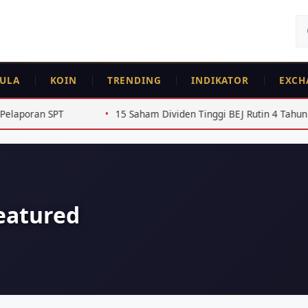
Ca
un
ULA
KOIN
TRENDING
INDIKATOR
EXCH
T
15 Saham Dividen Tinggi BEJ Rutin 4 Tahun Beruntun 20
eatured