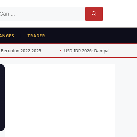
ri
tuk:
ANGES
TRADER
22-2025
USD IDR 2026: Dampak Kebijakan The Fed Paruh 