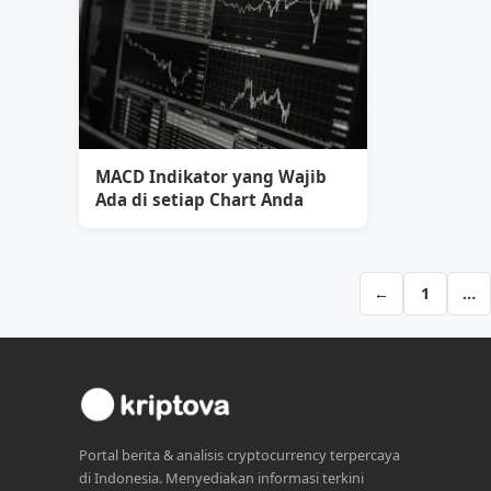
MACD Indikator yang Wajib
Ada di setiap Chart Anda
←
1
…
Portal berita & analisis cryptocurrency terpercaya
di Indonesia. Menyediakan informasi terkini