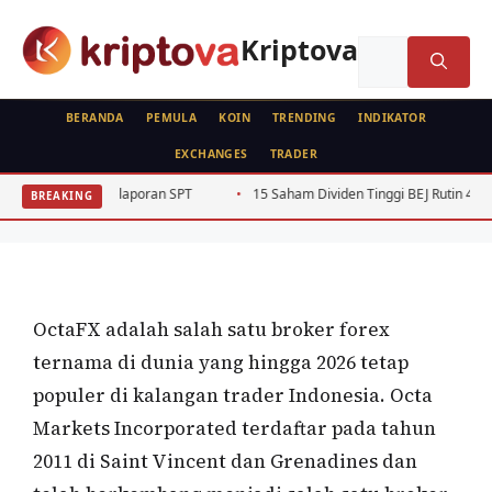
Langsung
ke
Kriptova
Cari
isi
untuk:
BERANDA
PEMULA
KOIN
TRENDING
INDIKATOR
EXCHANGES
TRADER
PEMULA
FEATURED
REVIEW BROKER
Mulai Trading Forex Sekarang Lewat
 Pelaporan SPT
15 Saham Dividen Tinggi BEJ Rutin 4 Tahun Beruntun 2
BREAKING
OctaFX
Oleh
wisnu sukasta
24 April 2020
OctaFX adalah salah satu broker forex
ternama di dunia yang hingga 2026 tetap
populer di kalangan trader Indonesia. Octa
Markets Incorporated terdaftar pada tahun
2011 di Saint Vincent dan Grenadines dan