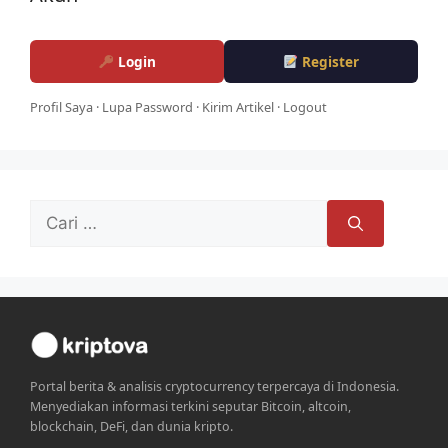
Login
Register
Profil Saya
·
Lupa Password
·
Kirim Artikel
·
Logout
Cari
untuk:
Portal berita & analisis cryptocurrency terpercaya di Indonesia.
Menyediakan informasi terkini seputar Bitcoin, altcoin,
blockchain, DeFi, dan dunia kripto.