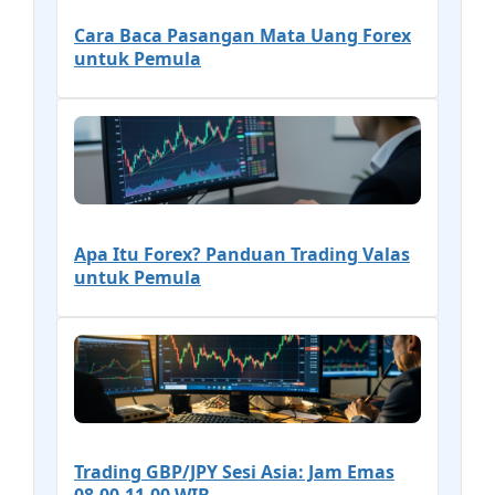
Cara Baca Pasangan Mata Uang Forex
untuk Pemula
Apa Itu Forex? Panduan Trading Valas
untuk Pemula
Trading GBP/JPY Sesi Asia: Jam Emas