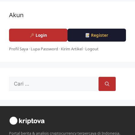
Akun
Login
Register
Profil Saya
·
Lupa Password
·
Kirim Artikel
·
Logout
Cari
untuk:
Portal berita & analisis cryptocurrency terpercaya di Indonesia.