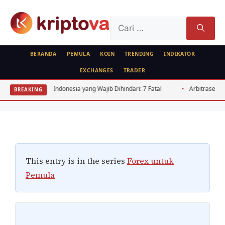
Langsung
ke
Cari
isi
untuk:
BERANDA
PEMULA
KOIN
TRENDING
INDIKATOR
EXCHANGES
TRADER
FOREX
Manajemen Risiko Forex Pemula:
 yang Wajib Dihindari: 7 Fatal
Arbitrase Crypto Indonesia: Panduan Se
BREAKING
Panduan Stop Loss & Risk/Reward
Oleh
Kripto Master
9 Juni 2026
This entry is in the series
Forex untuk
Pemula