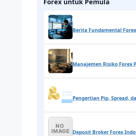
Forex untuk Pemula
Berita Fundamental Fore
Manajemen Risiko Forex 
Pengertian Pip, Spread, 
Deposit Broker Forex Ind