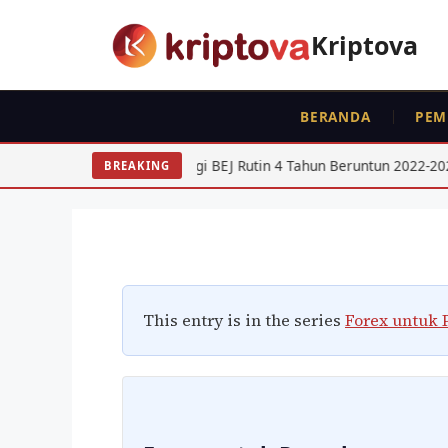
Langsung
ke
Kriptova
isi
FOREX
BERANDA
PEM
Apa Itu Forex? Pand
Pemula
en Tinggi BEJ Rutin 4 Tahun Beruntun 2022-2025
USD IDR
BREAKING
Oleh
Kripto Master
9 Juni 2026
This entry is in the series
Forex untuk