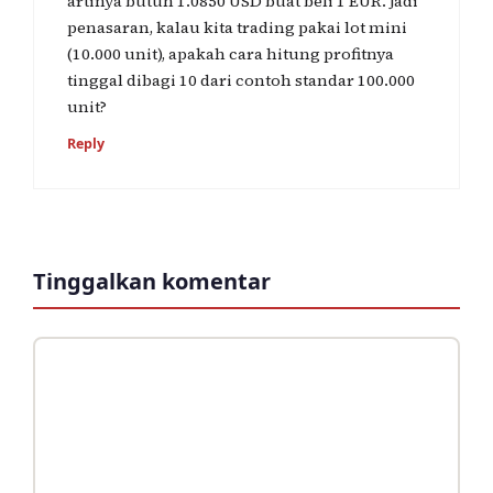
artinya butuh 1.0850 USD buat beli 1 EUR. Jadi
penasaran, kalau kita trading pakai lot mini
(10.000 unit), apakah cara hitung profitnya
tinggal dibagi 10 dari contoh standar 100.000
unit?
Reply
Tinggalkan komentar
Komentar
Nama
Surel
Situs
web