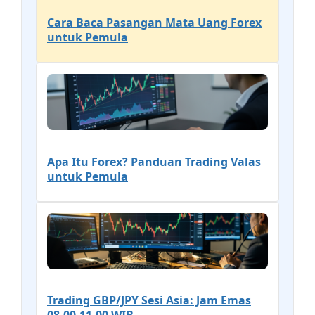
Cara Baca Pasangan Mata Uang Forex
untuk Pemula
Apa Itu Forex? Panduan Trading Valas
untuk Pemula
Trading GBP/JPY Sesi Asia: Jam Emas