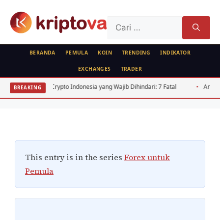
Langsung
ke
Cari
isi
untuk:
BERANDA
PEMULA
KOIN
TRENDING
INDIKATOR
EXCHANGES
TRADER
FOREX
Pengertian Pip, Spread, dan Lot Forex
o Indonesia yang Wajib Dihindari: 7 Fatal
Arbitrase Crypto Indonesia:
BREAKING
untuk Pemula
Oleh
Kripto Master
9 Juni 2026
This entry is in the series
Forex untuk
Pemula