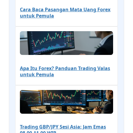
Cara Baca Pasangan Mata Uang Forex
untuk Pemula
Apa Itu Forex? Panduan Trading Valas
untuk Pemula
Trading GBP/JPY Sesi Asia: Jam Emas