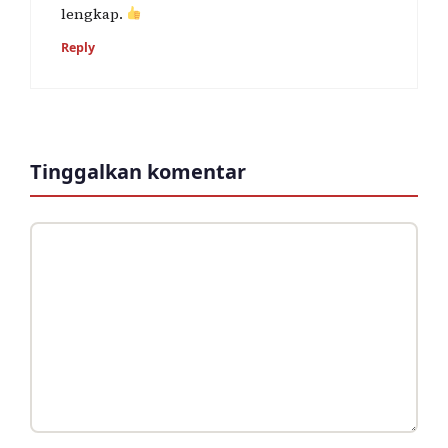
lengkap.
Reply
Tinggalkan komentar
Komentar
Nama
Surel
Situs
web