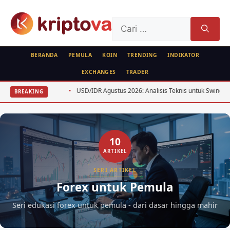
Langsung
ke
Cari
isi
untuk:
BERANDA
PEMULA
KOIN
TRENDING
INDIKATOR
EXCHANGES
TRADER
rga BTC ETH
USD/IDR Agustus 2026: Analisis Teknis untuk Swing Trader
BREAKING
10
ARTIKEL
SERI ARTIKEL
Forex untuk Pemula
Seri edukasi forex untuk pemula - dari dasar hingga mahir