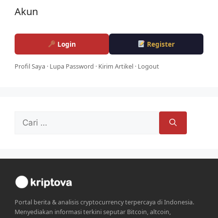
Akun
Login
Register
Profil Saya
·
Lupa Password
·
Kirim Artikel
·
Logout
Cari
untuk:
Portal berita & analisis cryptocurrency terpercaya di Indonesia.
Menyediakan informasi terkini seputar Bitcoin, altcoin,